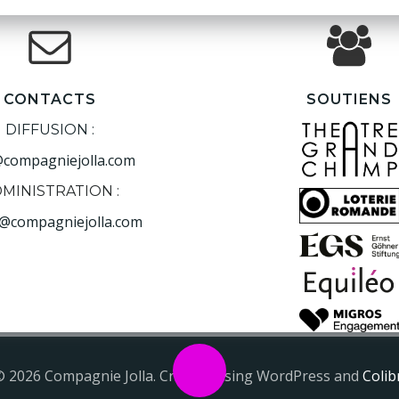
CONTACTS
SOUTIENS
DIFFUSION :
@compagniejolla.com
MINISTRATION :
@compagniejolla.com
© 2026 Compagnie Jolla. Created using WordPress and
Colib